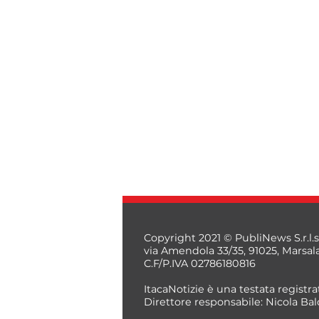
Copyright 2021 © PubliNews S.r.l.s
via Amendola 33/35, 91025, Marsal
C.F/P.IVA 02786180816
ItacaNotizie è una testata registrat
Direttore responsabile: Nicola Bal