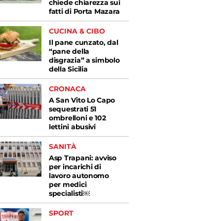
chiede chiarezza sui
fatti di Porta Mazara
CUCINA & CIBO
Il pane cunzato, dal
“pane della
disgrazia” a simbolo
della Sicilia
CRONACA
A San Vito Lo Capo
sequestrati 51
ombrelloni e 102
lettini abusivi
SANITÀ
Asp Trapani: avviso
per incarichi di
lavoro autonomo
per medici
specialisti￼
SPORT