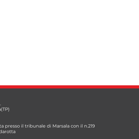
.
a(TP)
a presso il tribunale di Marsala con il n.219
darotta