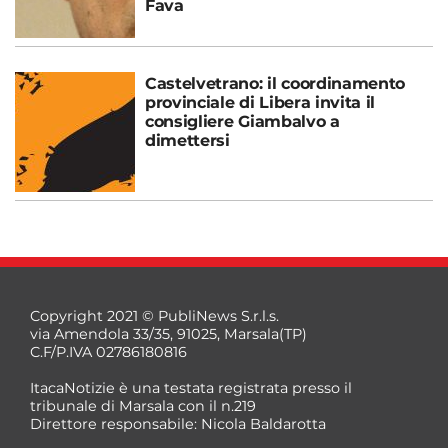
Fava
Castelvetrano: il coordinamento
provinciale di Libera invita il
consigliere Giambalvo a
dimettersi
Copyright 2021 © PubliNews S.r.l.s.
via Amendola 33/35, 91025, Marsala(TP)
C.F/P.IVA 02786180816
ItacaNotizie è una testata registrata presso il
tribunale di Marsala con il n.219
Direttore responsabile: Nicola Baldarotta