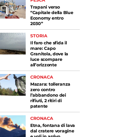
PESCA
Trapani verso
“Capitale della Blue
Economy entro
2030”
STORIA
Il faro che sfida il
mare: Capo
Granitola, dove la
luce scompare
all’orizzonte
CRONACA
Mazara: tolleranza
zero contro
l’abbandono dei
rifiuti, 2 ritiri di
patente
CRONACA
Etna, fontana di lava
dal cratere voragine
e voli in arrivo