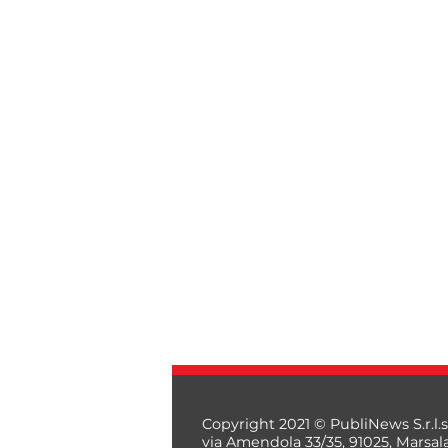
Copyright 2021 © PubliNews S.r.l.s
via Amendola 33/35, 91025, Marsal