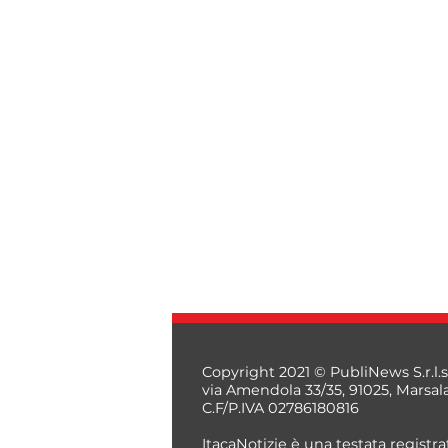
Copyright 2021 © PubliNews S.r.l.s
via Amendola 33/35, 91025, Marsal
C.F/P.IVA 02786180816
ItacaNotizie è una testata registrat