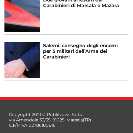
Carabinieri di Marsala e Mazara
Salemi: consegna degli encomi
per 5 militari dell’Arma dei
Carabinieri
Copyright 2021 © PubliNews S.r.l.s.
via Amendola 33/35, 91025, Marsala(TP)
C.F/P.IVA 02786180816