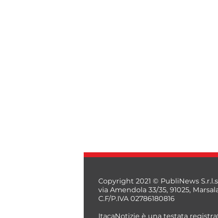
Copyright 2021 © PubliNews S.r.l.s
via Amendola 33/35, 91025, Marsal
C.F/P.IVA 02786180816
ItacaNotizie è una testata registrat