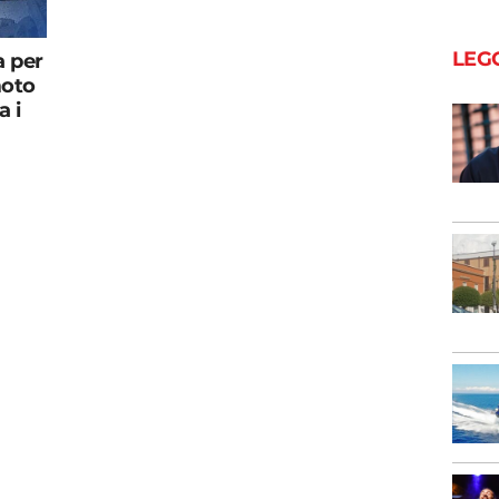
LEG
a per
moto
a i