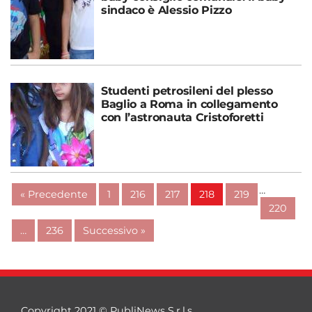
sindaco è Alessio Pizzo
Studenti petrosileni del plesso
Baglio a Roma in collegamento
con l’astronauta Cristoforetti
…
« Precedente
1
216
217
218
219
220
…
236
Successivo »
Copyright 2021 © PubliNews S.r.l.s.