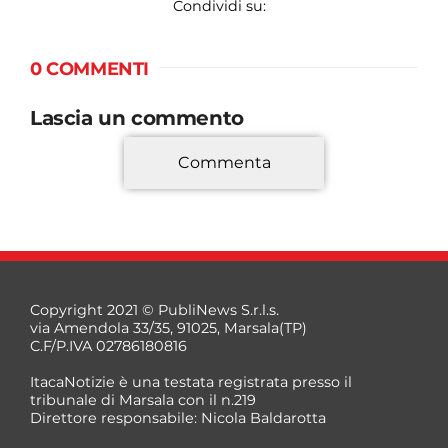
Condividi su:
0 COMMENTI
Lascia un commento
Commenta
*
Copyright 2021 © PubliNews S.r.l.s.
via Amendola 33/35, 91025, Marsala(TP)
C.F/P.IVA 02786180816
ItacaNotizie è una testata registrata presso il
tribunale di Marsala con il n.219
Direttore responsabile: Nicola Baldarotta
*