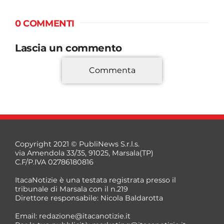
0 COMMENTI
Lascia un commento
Commenta
*
Copyright 2021 © PubliNews S.r.l.s.
via Amendola 33/35, 91025, Marsala(TP)
C.F/P.IVA 02786180816
ItacaNotizie è una testata registrata presso il
tribunale di Marsala con il n.219
Direttore responsabile: Nicola Baldarotta
*
Email:
redazione@itacanotizie.it
*