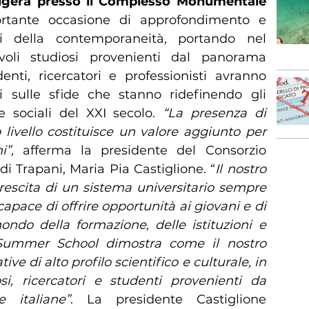
volgerà presso il Complesso Monumentale
portante occasione di approfondimento e
i della contemporaneità, portando nel
evoli studiosi provenienti dal panorama
nti, ricercatori e professionisti avranno
si sulle sfide che stanno ridefinendo gli
li e sociali del XXI secolo.
“La presenza di
livello costituisce un valore aggiunto per
ni”,
afferma la presidente del Consorzio
di Trapani, Maria Pia Castiglione. “
Il nostro
crescita di un sistema universitario sempre
capace di offrire opportunità ai giovani e di
mondo della formazione, delle istituzioni e
 Summer School dimostra come il nostro
tive di alto profilo scientifico e culturale, in
i, ricercatori e studenti provenienti da
e italiane”
. La presidente Castiglione