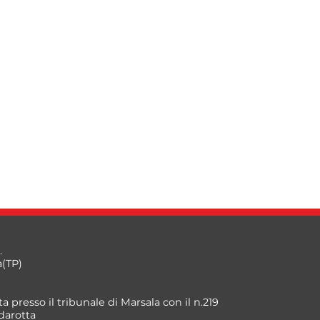
.
a(TP)
a presso il tribunale di Marsala con il n.219
darotta