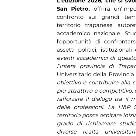
L’edizione 2026, che si s
San Pietro,
offrirà un’im
confronto sui grandi tem
territorio trapanese autor
accademico nazionale. Stude
l’opportunità di confrontar
assetti politici, istituziona
eventi accademici di questo 
l’intera provincia di Trapa
Universitario della Provincia 
obiettivo è contribuire alla 
più attrattivo e competitivo, 
rafforzare il dialogo tra il 
delle professioni. La H&P
territorio possa ospitare inizia
grado di richiamare studios
diverse realtà universitari