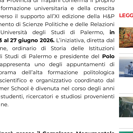
lla Provincia di Trapani conferma il proprio
ormazione universitaria e della crescita
LEGG
averso il supporto all’XI edizione della H&P
nto di Scienze Politiche e delle Relazioni
l’Università degli Studi di Palermo,
in
 al 27 giugno 2026.
L’iniziativa, diretta dal
ne, ordinario di Storia delle Istituzioni
gli Studi di Palermo e presidente del
Polo
rappresenta uno degli appuntamenti di
rama dell’alta formazione politologica
scientifico e organizzativo coordinato dal
mer School è divenuta nel corso degli anni
tudenti, ricercatori e studiosi provenienti
ane.