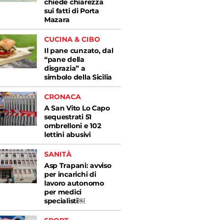
chiede chiarezza
sui fatti di Porta
Mazara
CUCINA & CIBO
Il pane cunzato, dal
“pane della
disgrazia” a
simbolo della Sicilia
CRONACA
A San Vito Lo Capo
sequestrati 51
ombrelloni e 102
lettini abusivi
SANITÀ
Asp Trapani: avviso
per incarichi di
lavoro autonomo
per medici
specialisti￼