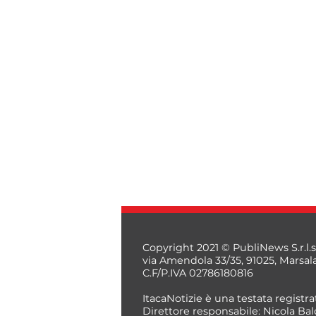
Copyright 2021 © PubliNews S.r.l.s
via Amendola 33/35, 91025, Marsal
C.F/P.IVA 02786180816
ItacaNotizie è una testata registrat
Direttore responsabile: Nicola Bal