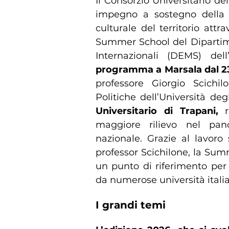
Il Consorzio Universitario de
impegno a sostegno della f
culturale del territorio attr
Summer School del Dipartime
Internazionali (DEMS) del
programma a Marsala dal 23
professore Giorgio Scichilo
Politiche dell’Università de
Universitario di Trapani,
maggiore rilievo nel pano
nazionale. Grazie al lavoro 
professor Scichilone, la Sum
un punto di riferimento per s
da numerose università itali
I grandi temi