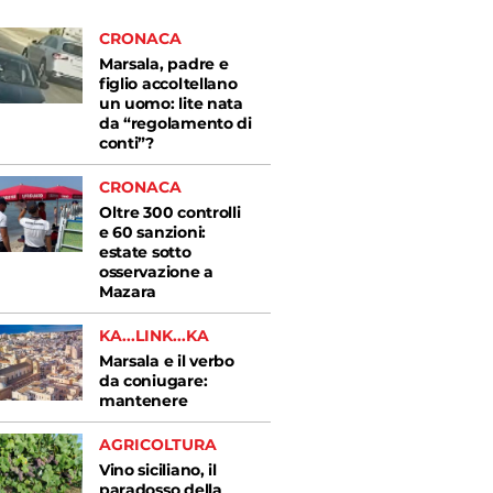
CRONACA
Marsala, padre e
figlio accoltellano
un uomo: lite nata
da “regolamento di
conti”?
CRONACA
Oltre 300 controlli
e 60 sanzioni:
estate sotto
osservazione a
Mazara
KA...LINK...KA
Marsala e il verbo
da coniugare:
mantenere
AGRICOLTURA
Vino siciliano, il
paradosso della