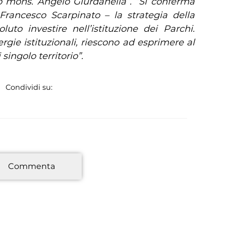
vo mons. Angelo Giurdanella”.
“Si conferma
 Francesco Scarpinato – la strategia della
uto investire nell’istituzione dei Parchi.
ergie istituzionali, riescono ad esprimere al
singolo territorio”.
Condividi su:
*
Commenta