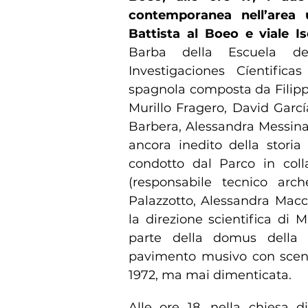
contemporanea nell’area 
Battista al Boeo e viale I
Barba della Escuela de
Investigaciones Cíentific
spagnola composta da Filippo
Murillo Fragero, David Garc
Barbera, Alessandra Messina
ancora inedito della storia 
condotto dal Parco in coll
(responsabile tecnico arc
Palazzotto, Alessandra Macch
la direzione scientifica di 
parte della domus della 
pavimento musivo con scena 
1972, ma mai dimenticata.
Alle ore 18, nella chiesa d