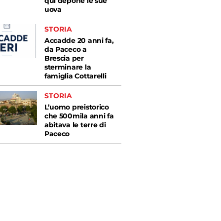
qui depone le sue
uova
STORIA
Accadde 20 anni fa,
da Paceco a
Brescia per
sterminare la
famiglia Cottarelli
STORIA
L’uomo preistorico
che 500mila anni fa
abitava le terre di
Paceco