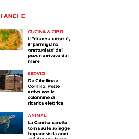
I ANCHE
CUCINA & CIBO
Il “ritunnu rattatu”,
il ‘parmigiano
grattugiato’ dei
poveri arrivava dal
mare
SERVIZI
Da Gibellina a
Cornino, Poste
arriva con le
colonnine di
ricarica elettrica
ANIMALI
La Caretta caretta
torna sulle spiagge
trapanesi: da anni