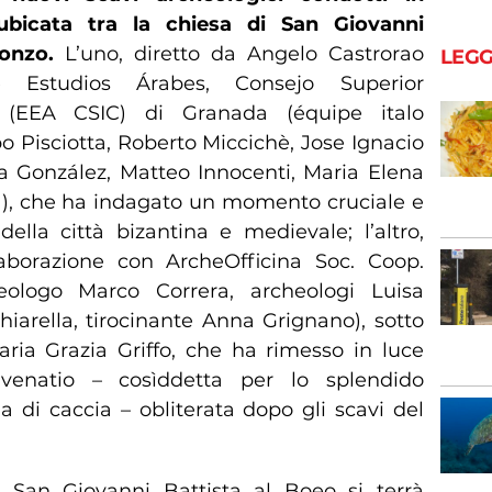
ubicata tra la chiesa di San Giovanni
sonzo.
L’uno, diretto da Angelo Castrorao
LEGG
 Estudios Árabes, Consejo Superior
as (EEA CSIC) di Granada (équipe italo
 Pisciotta, Roberto Miccichè, Jose Ignacio
ía González, Matteo Innocenti, Maria Elena
), che ha indagato un momento cruciale e
della città bizantina e medievale; l’altro,
aborazione con ArcheOfficina Soc. Coop.
heologo Marco Correra, archeologi Luisa
iarella, tirocinante Anna Grignano), sotto
Maria Grazia Griffo, che ha rimesso in luce
venatio – cosìddetta per lo splendido
di caccia – obliterata dopo gli scavi del
i San Giovanni Battista al Boeo si terrà