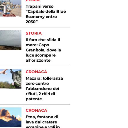
Trapani verso
“Capitale della Blue
Economy entro
2030”
STORIA
Il faro che sfida il
mare: Capo
Granitola, dove la
luce scompare
all’orizzonte
CRONACA
Mazara: tolleranza
zero contro
l’abbandono dei
rifiuti, 2 ritiri di
patente
CRONACA
Etna, fontana di
lava dal cratere
voragine e voli in