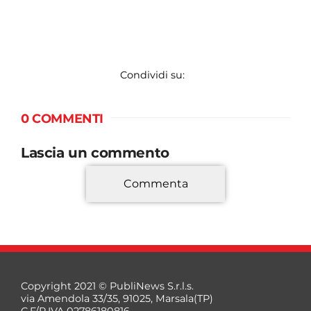
Condividi su:
0 COMMENTI
Lascia un commento
Commenta
*
Copyright 2021 © PubliNews S.r.l.s.
via Amendola 33/35, 91025, Marsala(TP)