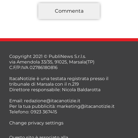
Commenta
*
Copyright 2021 © PubliNews S.r.l.s.
via Amendola 33/35, 91025, Marsala(TP)
C.F/P.IVA 02786180816
ItacaNotizie è una testata registrata presso il
tribunale di Marsala con il n.219
Direttore responsabile: Nicola Baldarotta
*
Email:
redazione@itacanotizie.it
*
Per la tua pubblicità:
marketing@itacanotizie.it
Telefono: 0923 367415
Change privacy settings
Questo sito è associato alla