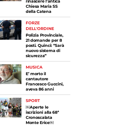
rinascere l’antica
Chiesa Maria SS
della Catena
FORZE
DELL'ORDINE
Polizia Provinciale,
21 domande per 8
posti. Quinci: “Sarà
nuovo sistema di
sicurezza”
MUSICA
E’ morto il
cantautore
Francesco Guccini,
aveva 86 anni
SPORT
￼Aperte le
iscrizioni alla 68ª
Cronoscalata
Monte Erice￼