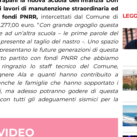
Trapani la nuova Scuola dell’Infanzia Don
i lavori di manutenzione straordinaria ed
LEGG
 fondi PNRR,
intercettati dal Comune di
.277,00 euro. “
Con grande orgoglio questa
 ad un’altra scuola – le prime parole del
resente al taglio del nastro -. Uno spazio
presentano le future generazioni di questa
to partito con fondi PNRR che abbiamo
 ringrazio lo staff tecnico del Comune,
egnere Ala e quanti hanno contribuito a
 anche le famiglie che hanno sopportato i
nti, ma adesso potranno godere di questa
con tutti gli adeguamenti sismici per la
VIDEO