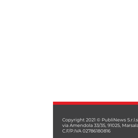
Copyright 2021 © PubliNews S.r.l.s
via Amendola 33/35, 91025, Marsal
C.F/P.IVA 02786180816