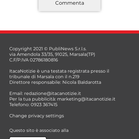
Commenta
*
Copyright 2021 © PubliNews S.r.l.s.
via Amendola 33/35, 91025, Marsala(TP)
C.F/P.IVA 02786180816
ItacaNotizie è una testata registrata presso il
tribunale di Marsala con il n.219
Direttore responsabile: Nicola Baldarotta
*
Email:
redazione@itacanotizie.it
*
Per la tua pubblicità:
marketing@itacanotizie.it
Telefono: 0923 367415
Change privacy settings
Questo sito è associato alla