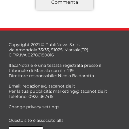
Commenta
*
Copyright 2021 © PubliNews S.r.l.s.
via Amendola 33/35, 91025, Marsala(TP)
C.F/P.IVA 02786180816
ItacaNotizie è una testata registrata presso il
tribunale di Marsala con il n.219
Direttore responsabile: Nicola Baldarotta
*
Email:
redazione@itacanotizie.it
*
Per la tua pubblicità:
marketing@itacanotizie.it
Telefono: 0923 367415
Change privacy settings
Questo sito è associato alla