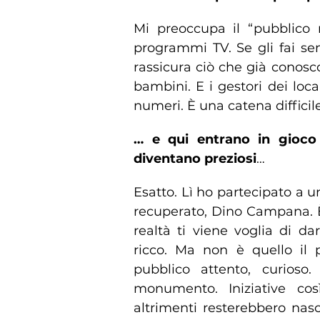
Mi preoccupa il “pubblico m
programmi TV. Se gli fai sen
rassicura ciò che già conosc
bambini. E i gestori dei lo
numeri. È una catena difficil
… e qui entrano in gioco
diventano preziosi
…
Esatto. Lì ho partecipato a
recuperato, Dino Campana. È
realtà ti viene voglia di d
ricco. Ma non è quello il p
pubblico attento, curioso
monumento. Iniziative cos
altrimenti resterebbero nas