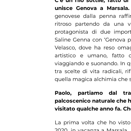
C’è un filo sottile, fatto di
unisce Genova a Marsala
genovese dalla penna raffi
ritroso partendo da una va
protagonista di due impor
Saline Genna con ‘Genova p
Velasco, dove ha reso oma
artistico e umano, fatto di
viaggiando e suonando. In que
tra scelte di vita radicali, 
quella magica alchimia che so
Paolo, partiamo dal tr
palcoscenico naturale che h
visitato qualche anno fa. Ch
La prima volta che ho visto 
2020, in vacanza a Marsala.