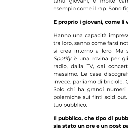
tanti giovani, e molte can
esempio come il rap. Sono figl
E proprio i giovani, come l
Hanno una capacità impressi
tra loro, sanno come farsi no
si crea intorno a loro. Ma
Spotify
è una rovina per gli
radio, dalla TV, dai concert
massimo. Le case discografi
invece, parliamo di briciole. Q
Solo chi ha grandi numeri r
polemiche sui finti sold ou
tuo pubblico.
Il pubblico, che tipo di pub
sia stato un pre e un post