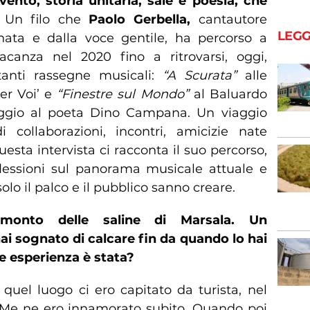
 vento, storia unitaria, sale e poesia, che
.
Un filo che
Paolo Gerbella,
cantautore
LEGG
nata e dalla voce gentile, ha percorso a
canza nel 2020 fino a ritrovarsi, oggi,
tanti rassegne musicali:
“A Scurata”
alle
er Voi’ e
“Finestre sul Mondo”
al Baluardo
ggio al poeta Dino Campana. Un viaggio
 collaborazioni, incontri, amicizie nate
sta intervista ci racconta il suo percorso,
riflessioni sul panorama musicale attuale e
lo il palco e il pubblico sanno creare.
amonto delle saline di Marsala. Un
ai sognato di calcare fin da quando lo hai
e esperienza è stata?
quel luogo ci ero capitato da turista, nel
 Me ne ero innamorato subito. Quando poi