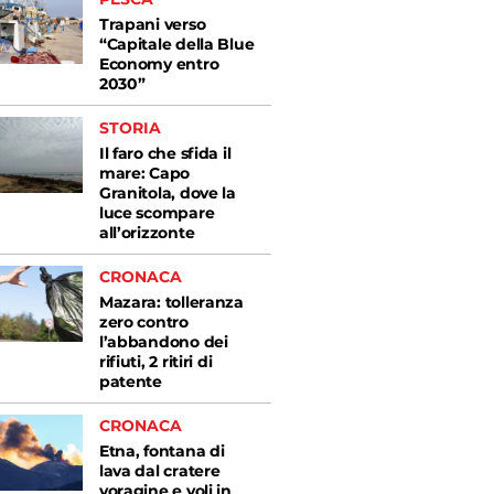
Trapani verso
“Capitale della Blue
Economy entro
2030”
STORIA
Il faro che sfida il
mare: Capo
Granitola, dove la
luce scompare
all’orizzonte
CRONACA
Mazara: tolleranza
zero contro
l’abbandono dei
rifiuti, 2 ritiri di
patente
CRONACA
Etna, fontana di
lava dal cratere
voragine e voli in