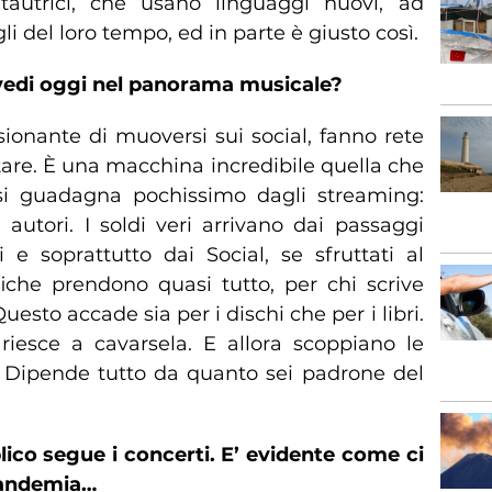
tautrici, che usano linguaggi nuovi, ad
i del loro tempo, ed in parte è giusto così.
i vedi oggi nel panorama musicale?
onante di muoversi sui social, fanno rete
tare. È una macchina incredibile quella che
 si guadagna pochissimo dagli streaming:
 autori. I soldi veri arrivano dai passaggi
i e soprattutto dai Social, se sfruttati al
che prendono quasi tutto, per chi scrive
uesto accade sia per i dischi che per i libri.
iesce a cavarsela. E allora scoppiano le
t. Dipende tutto da quanto sei padrone del
blico segue i concerti. E’ evidente come ci
 pandemia…