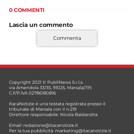
0 COMMENTI
Lascia un commento
Commenta
*
Copyright 2021 © PubliNews S.r.l.s.
via Amendola 33/35, 91025, Marsala(TP)
C.F/P.IVA 02786180816
ItacaNotizie è una testata registrata presso il
tribunale di Marsala con il n.219
Direttore responsabile: Nicola Baldarotta
*
Email:
redazione@itacanotizie.it
*
Per la tua pubblicità:
marketing@itacanotizie.it