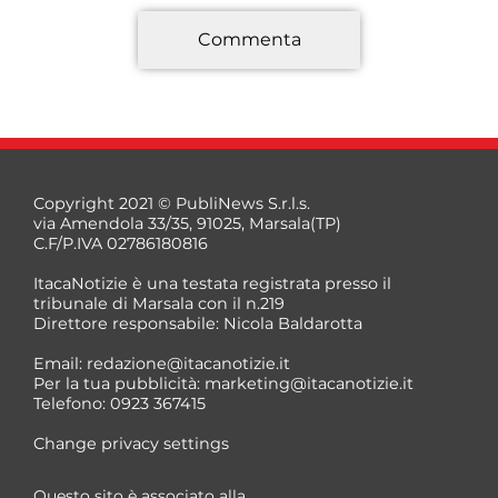
Commenta
*
Copyright 2021 © PubliNews S.r.l.s.
via Amendola 33/35, 91025, Marsala(TP)
C.F/P.IVA 02786180816
ItacaNotizie è una testata registrata presso il
tribunale di Marsala con il n.219
Direttore responsabile: Nicola Baldarotta
*
Email:
redazione@itacanotizie.it
*
Per la tua pubblicità:
marketing@itacanotizie.it
Telefono: 0923 367415
Change privacy settings
Questo sito è associato alla