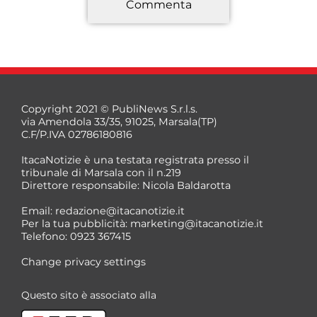
Commenta
*
Copyright 2021 © PubliNews S.r.l.s.
via Amendola 33/35, 91025, Marsala(TP)
C.F/P.IVA 02786180816
ItacaNotizie è una testata registrata presso il
tribunale di Marsala con il n.219
Direttore responsabile: Nicola Baldarotta
*
Email:
redazione@itacanotizie.it
*
Per la tua pubblicità:
marketing@itacanotizie.it
Telefono: 0923 367415
Change privacy settings
Questo sito è associato alla