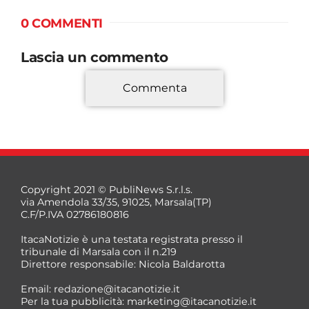
0 COMMENTI
Lascia un commento
Commenta
*
Copyright 2021 © PubliNews S.r.l.s.
via Amendola 33/35, 91025, Marsala(TP)
C.F/P.IVA 02786180816
ItacaNotizie è una testata registrata presso il
tribunale di Marsala con il n.219
Direttore responsabile: Nicola Baldarotta
*
Email:
redazione@itacanotizie.it
*
Per la tua pubblicità:
marketing@itacanotizie.it