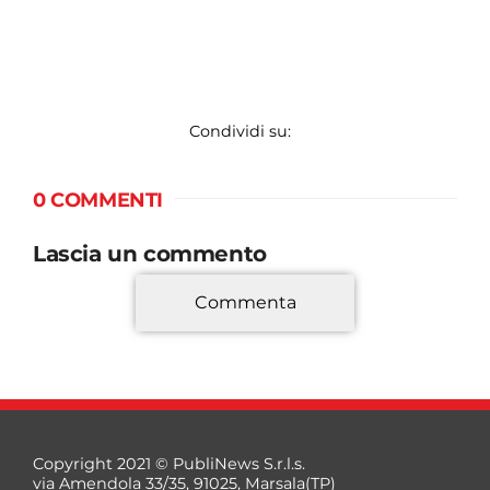
Condividi su:
0 COMMENTI
Lascia un commento
Commenta
*
Copyright 2021 © PubliNews S.r.l.s.
via Amendola 33/35, 91025, Marsala(TP)