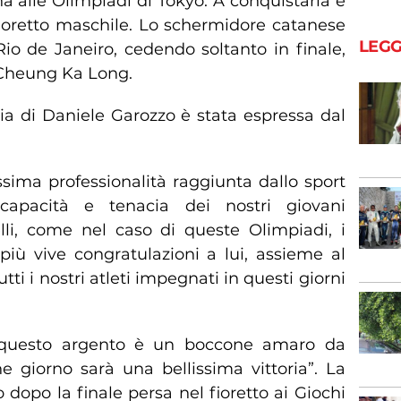
a alle Olimpiadi di Tokyo. A conquistarla è
fioretto maschile. Lo schermidore catanese
LEGG
i Rio de Janeiro, cedendo soltanto in finale,
o Cheung Ka Long.
ia di Daniele Garozzo è stata espressa dal
issima professionalità raggiunta dallo sport
capacità e tenacia dei nostri giovani
elli, come nel caso di queste Olimpiadi, i
 più vive congratulazioni a lui, assieme al
ti i nostri atleti impegnati in questi giorni
 questo argento è un boccone amaro da
giorno sarà una bellissima vittoria”. La
dopo la finale persa nel fioretto ai Giochi