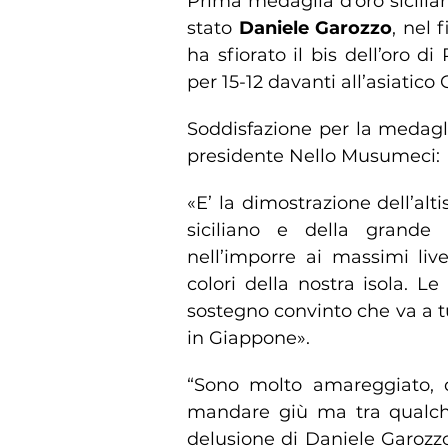
Prima medaglia d’oro sicilian
stato
Daniele Garozzo
, nel 
ha sfiorato il bis dell’oro d
per 15-12 davanti all’asiatic
Soddisfazione per la medagl
presidente Nello Musumeci:
«E’ la dimostrazione dell’alt
siciliano e della grande 
nell’imporre ai massimi liv
colori della nostra isola. Le
sostegno convinto che va a tut
in Giappone».
“Sono molto amareggiato,
mandare giù ma tra qualche 
delusione di Daniele Garozzo 