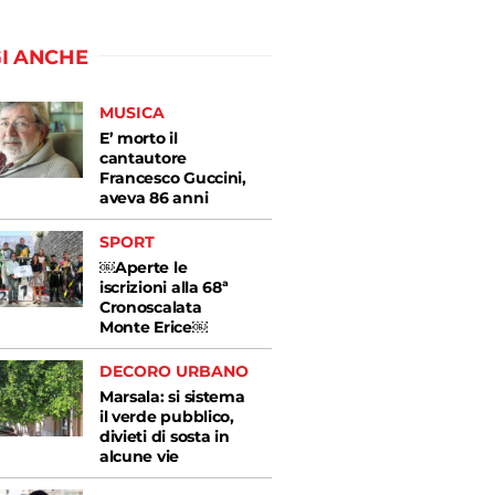
I ANCHE
MUSICA
E’ morto il
cantautore
Francesco Guccini,
aveva 86 anni
SPORT
￼Aperte le
iscrizioni alla 68ª
Cronoscalata
Monte Erice￼
DECORO URBANO
Marsala: si sistema
il verde pubblico,
divieti di sosta in
alcune vie