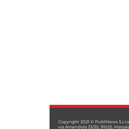
Copyright 2021 © PubliNews S.r.l.s
via Amendola 33/35, 91025, Marsal