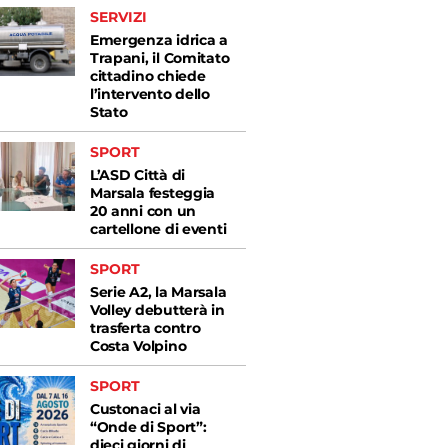
SERVIZI
Emergenza idrica a
Trapani, il Comitato
cittadino chiede
l’intervento dello
Stato
SPORT
L’ASD Città di
Marsala festeggia
20 anni con un
cartellone di eventi
SPORT
Serie A2, la Marsala
Volley debutterà in
trasferta contro
Costa Volpino
SPORT
Custonaci al via
“Onde di Sport”:
dieci giorni di