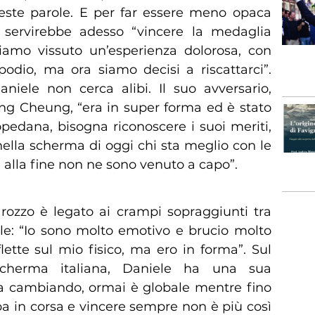
este parole. E per far essere meno opaca
 servirebbe adesso “vincere la medaglia
iamo vissuto un’esperienza dolorosa, con
podio, ma ora siamo decisi a riscattarci”.
niele non cerca alibi. Il suo avversario,
ong Cheung, “era in super forma ed è stato
opedana, bisogna riconoscere i suoi meriti,
ella scherma di oggi chi sta meglio con le
alla fine non ne sono venuto a capo”.
rozzo è legato ai crampi sopraggiunti tra
nale: “Io sono molto emotivo e brucio molto
ette sul mio fisico, ma ero in forma”. Sul
scherma italiana, Daniele ha una sua
a cambiando, ormai è globale mentre fino
opa in corsa e vincere sempre non è più così