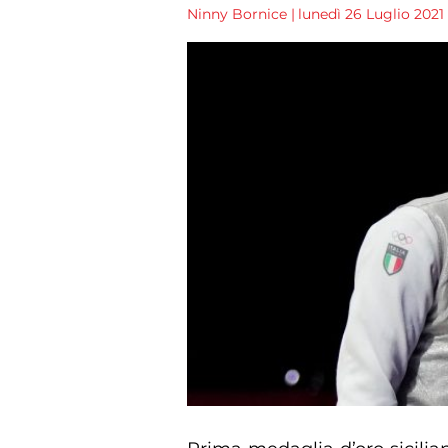
Ninny Bornice
|
lunedì 26 Luglio 2021 