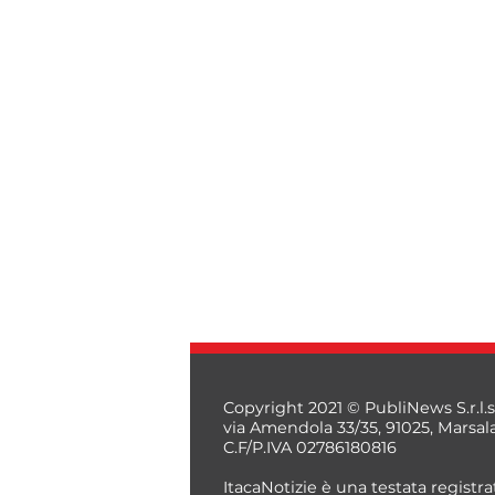
Copyright 2021 © PubliNews S.r.l.s
via Amendola 33/35, 91025, Marsal
C.F/P.IVA 02786180816
ItacaNotizie è una testata registrat