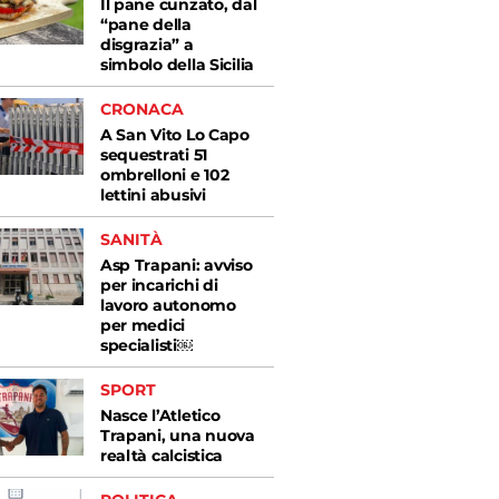
Il pane cunzato, dal
“pane della
disgrazia” a
simbolo della Sicilia
CRONACA
A San Vito Lo Capo
sequestrati 51
ombrelloni e 102
lettini abusivi
SANITÀ
Asp Trapani: avviso
per incarichi di
lavoro autonomo
per medici
specialisti￼
SPORT
Nasce l’Atletico
Trapani, una nuova
realtà calcistica