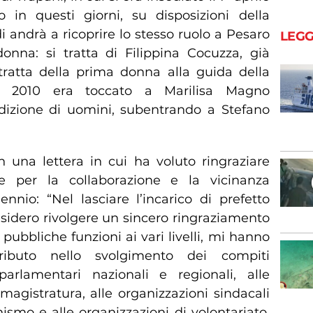
in questi giorni, su disposizioni della
 andrà a ricoprire lo stesso ruolo a Pesaro
LEGG
nna: si tratta di Filippina Cocuzza, già
tratta della prima donna alla guida della
el 2010 era toccato a Marilisa Magno
dizione di uomini, subentrando a Stefano
n una lettera in cui ha voluto ringraziare
se per la collaborazione e la vicinanza
nnio: “Nel lasciare l’incarico di prefetto
esidero rivolgere un sincero ringraziamento
i pubbliche funzioni ai vari livelli, mi hanno
ributo nello svolgimento dei compiti
 parlamentari nazionali e regionali, alle
la magistratura, alle organizzazioni sindacali
onismo e alle organizzazioni di volontariato,