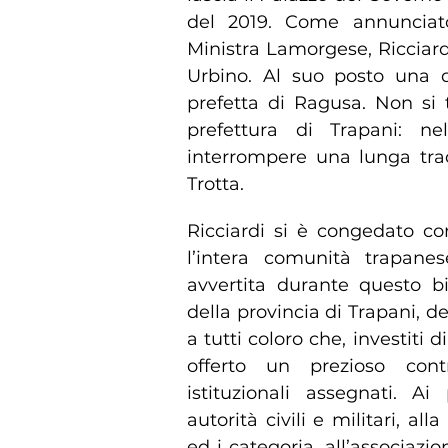
del 2019. Come annunciato 
Ministra Lamorgese, Ricciardi
Urbino. Al suo posto una do
prefetta di Ragusa. Non si 
prefettura di Trapani: n
interrompere una lunga tra
Trotta.
Ricciardi si è congedato co
l’intera comunità trapane
avvertita durante questo bie
della provincia di Trapani, d
a tutti coloro che, investiti d
offerto un prezioso cont
istituzionali assegnati. Ai
autorità civili e militari, al
ed i categoria, all’associazi