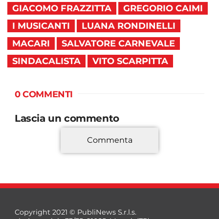
GIACOMO FRAZZITTA
GREGORIO CAIMI
I MUSICANTI
LUANA RONDINELLI
MACARI
SALVATORE CARNEVALE
SINDACALISTA
VITO SCARPITTA
0 COMMENTI
Lascia un commento
Commenta
*
Copyright 2021 © PubliNews S.r.l.s.