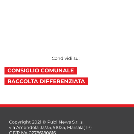
Condividi su:
CONSIGLIO COMUNALE
RACCOLTA DIFFERENZIATA
Copyright 2021 © PubliNews S.r.l.s.
via Amendola 33/35, 91025, Marsala(TP)
C.F/P.IVA 02786180816