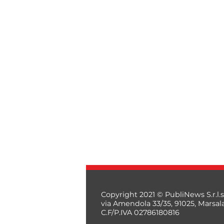
Copyright 2021 © PubliNews S.r.l.s
via Amendola 33/35, 91025, Marsal
C.F/P.IVA 02786180816