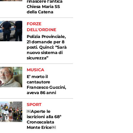
rinascere l’antica
Chiesa Maria SS
della Catena
FORZE
DELL'ORDINE
Polizia Provinciale,
21 domande per 8
posti. Quinci: “Sarà
nuovo sistema di
sicurezza”
MUSICA
E’ morto il
cantautore
Francesco Guccini,
aveva 86 anni
SPORT
￼Aperte le
iscrizioni alla 68ª
Cronoscalata
Monte Erice￼