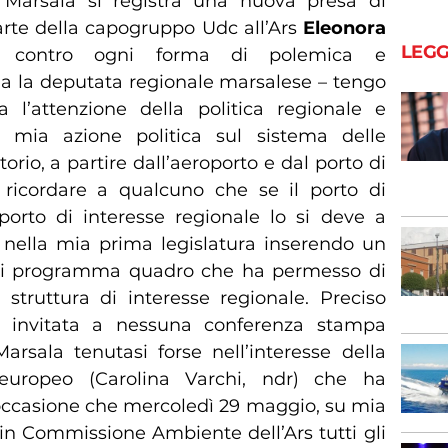
 Marsala si registra una nuova presa di
arte della capogruppo Udc all’Ars
Eleonora
LEGG
 contro ogni forma di polemica e
ma la deputata regionale marsalese – tengo
 l’attenzione della politica regionale e
 mia azione politica sul sistema delle
torio, a partire dall’aeroporto e dal porto di
, ricordare a qualcuno che se il porto di
porto di interesse regionale lo si deve a
nella mia prima legislatura inserendo un
i programma quadro che ha permesso di
truttura di interesse regionale. Preciso
ta invitata a nessuna conferenza stampa
Marsala tenutasi forse nell’interesse della
europeo (Carolina Varchi, ndr) che ha
’occasione che mercoledì 29 maggio, su mia
 in Commissione Ambiente dell’Ars tutti gli