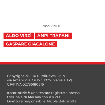
Condividi su:
ALDO VIRZÌ
ANPI TRAPANI
GASPARE GIACALONE
Copyright 2021 © PubliNews S.r.l.s.
via Amendola 33/35, 91025, Marsala(TP)
C.F/P.IVA 02786180816
ItacaNotizie è una testata registrata presso il
tribunale di Marsala con il n.219
Direttore responsabile: Nicola Baldarotta