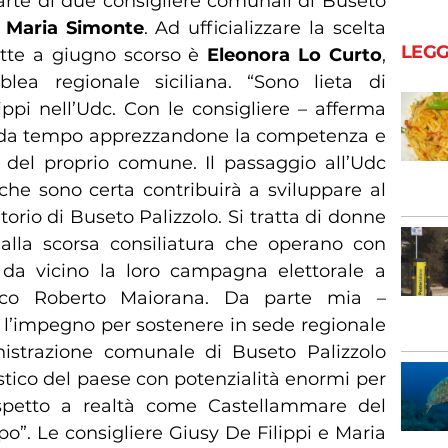
arte di due consigliere comunali di Buseto
e
Maria Simonte
. Ad ufficializzare la scelta
LEGG
ette a giugno scorso è
Eleonora Lo Curto
,
lea regionale siciliana. “Sono lieta di
ppi nell’Udc. Con le consigliere – afferma
o da tempo apprezzandone la competenza e
e del proprio comune. Il passaggio all’Udc
che sono certa contribuirà a sviluppare al
itorio di Buseto Palizzolo. Si tratta di donne
alla scorsa consiliatura che operano con
 da vicino la loro campagna elettorale a
aco Roberto Maiorana. Da parte mia –
o l’impegno per sostenere in sede regionale
istrazione comunale di Buseto Palizzolo
stico del paese con potenzialità enormi per
rispetto a realtà come Castellammare del
po”. Le consigliere Giusy De Filippi e Maria