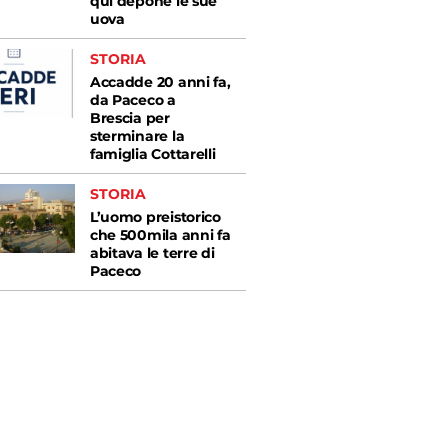
qui depone le sue
uova
STORIA
Accadde 20 anni fa,
da Paceco a
Brescia per
sterminare la
famiglia Cottarelli
STORIA
L’uomo preistorico
che 500mila anni fa
abitava le terre di
Paceco