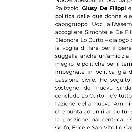
Nuove adesioni all’Udc da p
Palizzolo,
Giusy De Filippi
politica delle due donne el
capogruppo Udc all’Assemb
accogliere Simonte e De Fili
Eleonora Lo Curto – dialog
la voglia di fare per il ben
suggella anche un’amicizia 
meglio le politiche per il terr
impegnate in politica già d
passione civile. Ho seguito
sostegno del nuovo sind
conclude Lo Curto – c’è tutt
l’azione della nuova Ammin
che punta ad un rilancio turi
la posizione baricentrica 
Golfo, Erice e San Vito Lo Ca