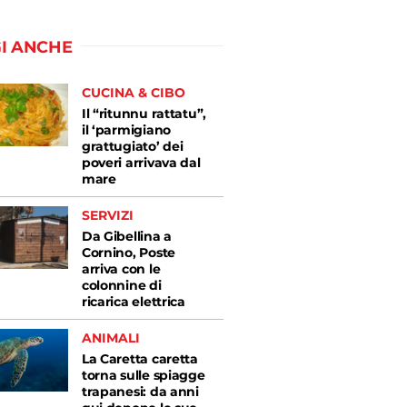
I ANCHE
CUCINA & CIBO
Il “ritunnu rattatu”,
il ‘parmigiano
grattugiato’ dei
poveri arrivava dal
mare
SERVIZI
Da Gibellina a
Cornino, Poste
arriva con le
colonnine di
ricarica elettrica
ANIMALI
La Caretta caretta
torna sulle spiagge
trapanesi: da anni