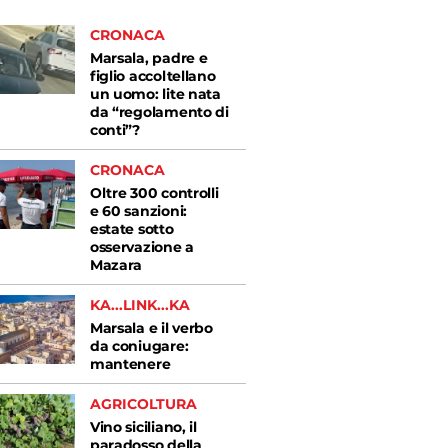
CRONACA
Marsala, padre e
figlio accoltellano
un uomo: lite nata
da “regolamento di
conti”?
CRONACA
Oltre 300 controlli
e 60 sanzioni:
estate sotto
osservazione a
Mazara
KA...LINK...KA
Marsala e il verbo
da coniugare:
mantenere
AGRICOLTURA
Vino siciliano, il
paradosso della