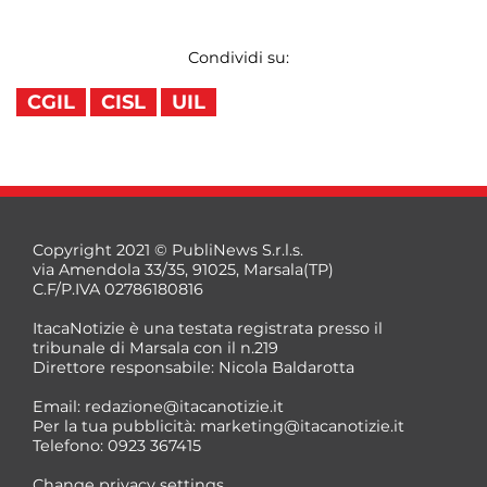
Condividi su:
CGIL
CISL
UIL
Copyright 2021 © PubliNews S.r.l.s.
via Amendola 33/35, 91025, Marsala(TP)
C.F/P.IVA 02786180816
ItacaNotizie è una testata registrata presso il
tribunale di Marsala con il n.219
Direttore responsabile: Nicola Baldarotta
Email:
redazione@itacanotizie.it
Per la tua pubblicità:
marketing@itacanotizie.it
Telefono: 0923 367415
Change privacy settings