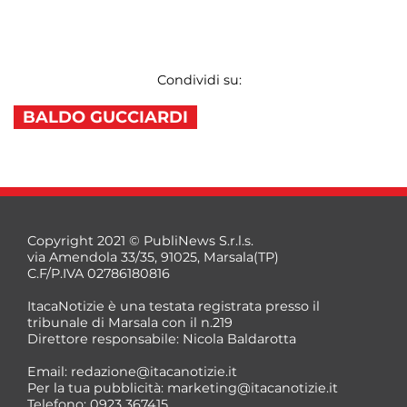
Condividi su:
BALDO GUCCIARDI
Copyright 2021 © PubliNews S.r.l.s.
via Amendola 33/35, 91025, Marsala(TP)
C.F/P.IVA 02786180816
ItacaNotizie è una testata registrata presso il
tribunale di Marsala con il n.219
Direttore responsabile: Nicola Baldarotta
Email:
redazione@itacanotizie.it
Per la tua pubblicità:
marketing@itacanotizie.it
Telefono: 0923 367415