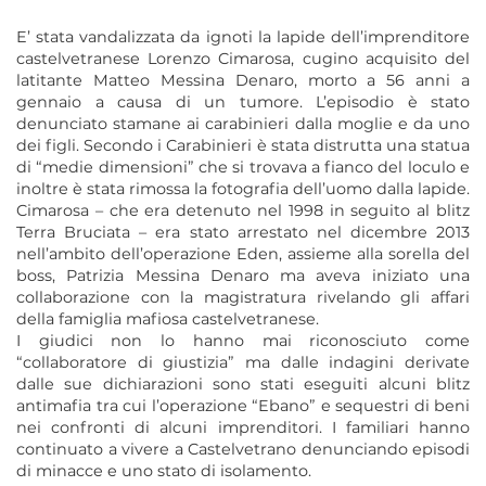
E’ stata vandalizzata da ignoti la lapide dell’imprenditore
castelvetranese Lorenzo Cimarosa, cugino acquisito del
latitante Matteo Messina Denaro, morto a 56 anni a
gennaio a causa di un tumore. L’episodio è stato
denunciato stamane ai carabinieri dalla moglie e da uno
dei figli. Secondo i Carabinieri è stata distrutta una statua
di “medie dimensioni” che si trovava a fianco del loculo e
inoltre è stata rimossa la fotografia dell’uomo dalla lapide.
Cimarosa – che era detenuto nel 1998 in seguito al blitz
Terra Bruciata – era stato arrestato nel dicembre 2013
nell’ambito dell’operazione Eden, assieme alla sorella del
boss, Patrizia Messina Denaro ma aveva iniziato una
collaborazione con la magistratura rivelando gli affari
della famiglia mafiosa castelvetranese.
I giudici non lo hanno mai riconosciuto come
“collaboratore di giustizia” ma dalle indagini derivate
dalle sue dichiarazioni sono stati eseguiti alcuni blitz
antimafia tra cui l’operazione “Ebano” e sequestri di beni
nei confronti di alcuni imprenditori. I familiari hanno
continuato a vivere a Castelvetrano denunciando episodi
di minacce e uno stato di isolamento.