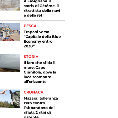
A Favignana la
storia di Gérôme, il
ritrattista delle navi
e delle reti
PESCA
Trapani verso
“Capitale della Blue
Economy entro
2030”
STORIA
Il faro che sfida il
mare: Capo
Granitola, dove la
luce scompare
all’orizzonte
CRONACA
Mazara: tolleranza
zero contro
l’abbandono dei
rifiuti, 2 ritiri di
patente