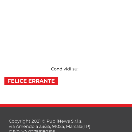
Condividi su:
FELICE ERRANTE
Copyright 2021 © PubliNews S.r.l.s.
via Amendola 33/35, 91025, Marsala(TP)
C.F/P.IVA 02786180816