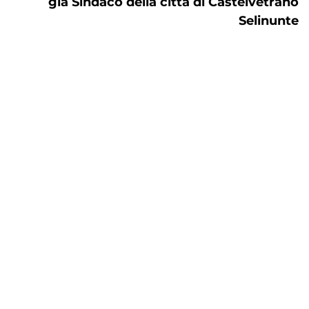
già Sindaco della città di Castelvetrano
Selinunte