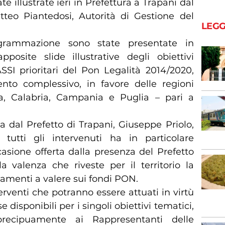
e illustrate ieri in Prefettura a Trapani dal
tteo Piantedosi, Autorità di Gestione del
LEGG
grammazione sono state presentate in
pposite slide illustrative degli obiettivi
ASSI prioritari del Pon Legalità 2014/2020,
to complessivo, in favore delle regioni
cata, Calabria, Campania e Puglia – pari a
a dal Prefetto di Trapani, Giuseppe Priolo,
tutti gli intervenuti ha in particolare
casione offerta dalla presenza del Prefetto
a valenza che riveste per il territorio la
ziamenti a valere sui fondi PON.
terventi che potranno essere attuati in virtù
e disponibili per i singoli obiettivi tematici,
precipuamente ai Rappresentanti delle