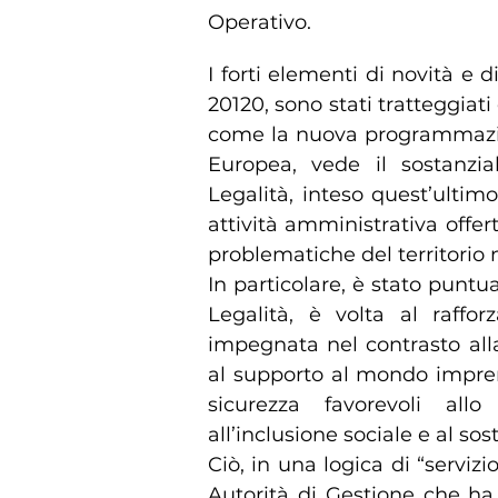
Operativo.
I forti elementi di novità e 
20120, sono stati tratteggiat
come la nuova programmazio
Europea, vede il sostanzi
Legalità, inteso quest’ulti
attività amministrativa offer
problematiche del territorio n
In particolare, è stato puntu
Legalità, è volta al raffo
impegnata nel contrasto alla
al supporto al mondo imprend
sicurezza favorevoli allo
all’inclusione sociale e al so
Ciò, in una logica di “serviz
Autorità di Gestione che ha 