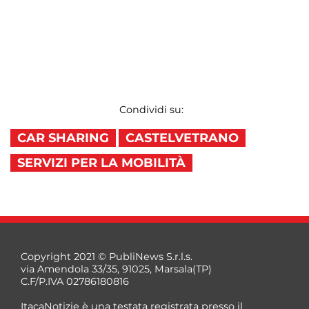
Condividi su:
CAR SHARING
CASTELVETRANO
SERVIZI PER LA MOBILITÀ
Copyright 2021 © PubliNews S.r.l.s.
via Amendola 33/35, 91025, Marsala(TP)
C.F/P.IVA 02786180816
ItacaNotizie è una testata registrata presso il