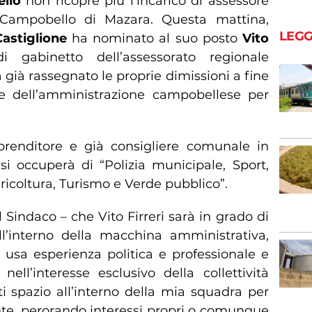
ello
non ricopre più l’incarico di assessore
Campobello di Mazara. Questa mattina,
LEGG
astiglione
ha nominato al suo posto
Vito
i gabinetto dell’assessorato regionale
va già rassegnato le proprie dimissioni a fine
te dell’amministrazione campobellese per
prenditore e già consigliere comunale in
 si occuperà di “Polizia municipale, Sport,
icoltura, Turismo e Verde pubblico”.
l Sindaco – che Vito Firreri sarà in grado di
’interno della macchina amministrativa,
usa esperienza politica e professionale e
ll’interesse esclusivo della collettività
i spazio all’interno della mia squadra per
nte, perorando interessi propri o comunque