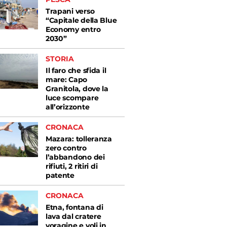
Trapani verso
“Capitale della Blue
Economy entro
2030”
STORIA
Il faro che sfida il
mare: Capo
Granitola, dove la
luce scompare
all’orizzonte
CRONACA
Mazara: tolleranza
zero contro
l’abbandono dei
rifiuti, 2 ritiri di
patente
CRONACA
Etna, fontana di
lava dal cratere
voragine e voli in