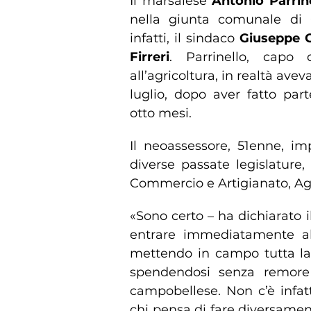
Il marsalese
Antonio Parrin
nella giunta comunale di 
infatti, il sindaco
Giuseppe C
Firreri
. Parrinello, capo d
all’agricoltura, in realtà ave
luglio, dopo aver fatto par
otto mesi.
Il neoassessore, 51enne, im
diverse passate legislature,
Commercio e Artigianato, Agr
«Sono certo – ha dichiarato i
entrare immediatamente all
mettendo in campo tutta la 
spendendosi senza remore ne
campobellese. Non c’è infatt
chi pensa di fare diversame