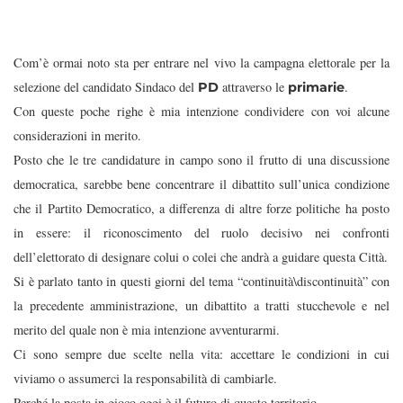
Com’è ormai noto sta per entrare nel vivo la campagna elettorale per la
selezione del candidato Sindaco del
attraverso le
.
PD
primarie
Con queste poche righe è mia intenzione condividere con voi alcune
considerazioni in merito.
Posto che le tre candidature in campo sono il frutto di una discussione
democratica, sarebbe bene concentrare il dibattito sull’unica condizione
che il Partito Democratico, a differenza di altre forze politiche ha posto
in essere: il riconoscimento del ruolo decisivo nei confronti
dell’elettorato di designare colui o colei che andrà a guidare questa Città.
Si è parlato tanto in questi giorni del tema “continuità\discontinuità” con
la precedente amministrazione, un dibattito a tratti stucchevole e nel
merito del quale non è mia intenzione avventurarmi.
Ci sono sempre due scelte nella vita: accettare le condizioni in cui
viviamo o assumerci la responsabilità di cambiarle.
Perché la posta in gioco oggi è il futuro di questo territorio.