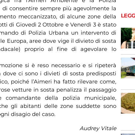
gica fra l’Aimeri Ambiente e la Polizia
e di consentire sempre più agevolmente la
LEGG
zamento meccanizzato, di alcune zone della
notti di Giovedì 2 Ottobre e Venerdì 3 è stato
mando di Polizia Urbana un intervento di
ale Europa, aree dove vige il divieto di sosta
ndacale) proprio al fine di agevolare lo
imozione si è reso necessario e si ripeterà
à dove ci sono i divieti di sosta predisposti
o, poiché l’Aimeri ha fatto rilevare come,
ose vetture in sosta penalizza il passaggio
ce comandante della polizia municipale,
he gli abitanti delle zone suddette sono
ogni disagio del caso.
Audrey Vitale