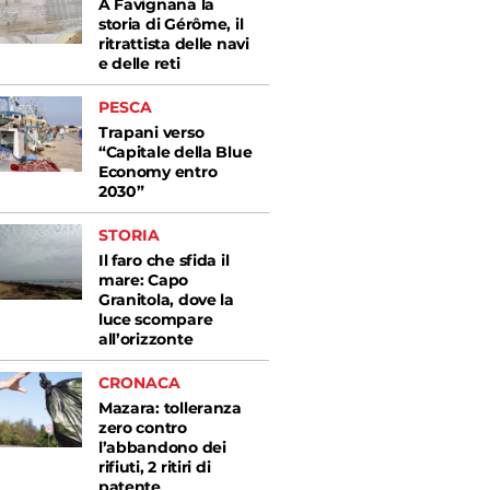
A Favignana la
storia di Gérôme, il
ritrattista delle navi
e delle reti
PESCA
Trapani verso
“Capitale della Blue
Economy entro
2030”
STORIA
Il faro che sfida il
mare: Capo
Granitola, dove la
luce scompare
all’orizzonte
CRONACA
Mazara: tolleranza
zero contro
l’abbandono dei
rifiuti, 2 ritiri di
patente