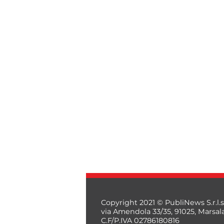
Copyright 2021 © PubliNews S.r.l.s
via Amendola 33/35, 91025, Marsal
C.F/P.IVA 02786180816