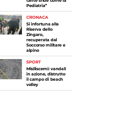
tante sfide come la
Pediatria”
CRONACA
Si infortuna alla
Riserva dello
Zingaro,
recuperata dal
Soccorso militare e
alpino
SPORT
Misiliscemi: vandali
in azione, distrutto
il campo di beach
volley