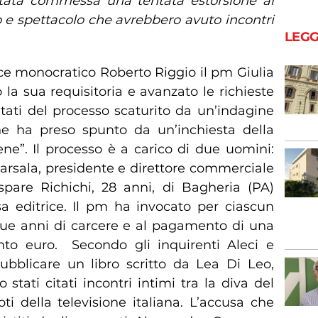
tata commessa una tentata estorsione ai
o e spettacolo che avrebbero avuto incontri
LEGG
ice monocratico Roberto Riggio il pm Giulia
la sua requisitoria e avanzato le richieste
ati del processo scaturito da un’indagine
he ha preso spunto da un’inchiesta della
ne”. Il processo è a carico di due uomini:
Marsala, presidente e direttore commerciale
aspare Richichi, 28 anni, di Bagheria (PA)
asa editrice. Il pm ha invocato per ciascun
e anni di carcere e al pagamento di una
nto euro. Secondo gli inquirenti Aleci e
ubblicare un libro scritto da Lea Di Leo,
 stati citati incontri intimi tra la diva del
i della televisione italiana. L’accusa che