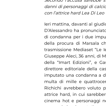
Secondo l’accusa sarebbe s
danni di personaggi di calci
con l’attrice hard Lea Di Leo
Ieri mattina, davanti al giud
D’Alessandro ha pronunciato 
di condanna per i due imput
della procura di Marsala c
trasmissione Mediaset “Le Ie
Giuseppe Aleci, 36 anni, di 
della “Imart Edizioni”, e G
direttore editoriale della c
imputato una condanna a du
multa di mille e quattroce
Richichi avrebbero voluto p
attrice hard, in cui sarebbero
cinema hot e personaggi not