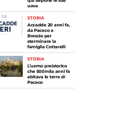
qui depone le sue
uova
STORIA
Accadde 20 anni fa,
da Paceco a
Brescia per
sterminare la
famiglia Cottarelli
STORIA
L’uomo preistorico
che 500mila anni fa
abitava le terre di
Paceco