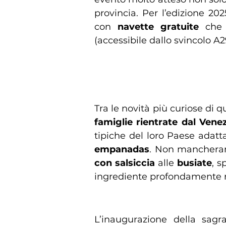
provincia. Per l’edizione 202
con
navette gratuite
che c
(accessibile dallo svincolo A
Salsiccia siciliana e sapo
Tra le novità più curiose di 
famiglie rientrate dal Vene
tipiche del loro Paese adatta
empanadas
. Non mancherann
con salsiccia
alle
busiate
, s
ingrediente profondamente ra
Spettacoli, musei e accog
L’inaugurazione della sagr