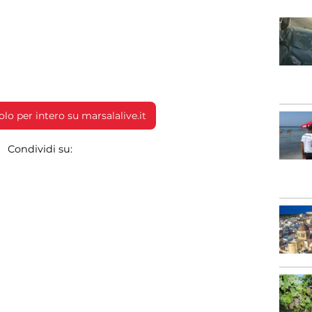
colo per intero su marsalalive.it
Condividi su: