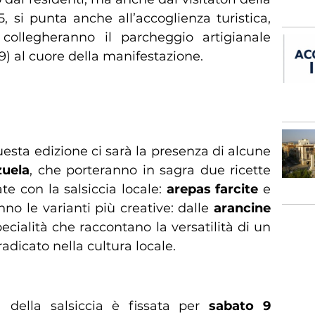
5, si punta anche all’accoglienza turistica,
ollegheranno il parcheggio artigianale
29) al cuore della manifestazione.
ri venezuelani
questa edizione ci sarà la presenza di alcune
zuela
, che porteranno in sagra due ricette
te con la salsiccia locale:
arepas farcite
e
o le varianti più creative: dalle
arancine
pecialità che raccontano la versatilità di un
dicato nella cultura locale.
lienza per tutti
a della salsiccia è fissata per
sabato 9