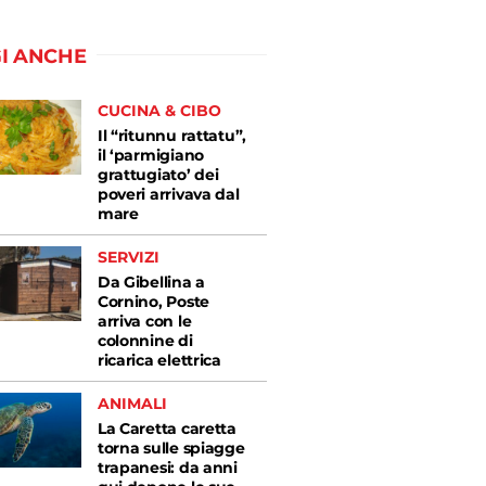
I ANCHE
CUCINA & CIBO
Il “ritunnu rattatu”,
il ‘parmigiano
grattugiato’ dei
poveri arrivava dal
mare
SERVIZI
Da Gibellina a
Cornino, Poste
arriva con le
colonnine di
ricarica elettrica
ANIMALI
La Caretta caretta
torna sulle spiagge
trapanesi: da anni