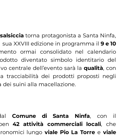
salsiccia
torna protagonista a Santa Ninfa,
la sua XXVIII edizione in programma il
9 e 10
ento ormai consolidato nel calendario
odotto diventato simbolo identitario del
tivo centrale dell’evento sarà la
qualità
, con
a tracciabilità dei prodotti proposti negli
a dei suini alla macellazione.
imentare e filiera tracciata
 dal
Comune di Santa Ninfa
, con il
i ben
42 attività commerciali locali
, che
tronomici lungo
viale Pio La Torre
e
viale