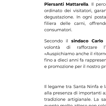
Piersanti Mattarella
. Il per
ordinato dei visitatori, gara
degustazione. In ogni postaz
filiera delle carni, offr
consumatori.
Secondo il
sindaco Carlo 
volontà di rafforzare l’
«Auspichiamo anche il ritorno
fino a dieci anni fa rapprese
e promozione per il nostro pr
Un brand gastronomico ch
Il legame tra Santa Ninfa e l
alla presenza di importanti 
tradizione artigianale. La 
evento molto atteso non solo 