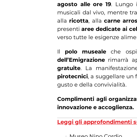
agosto alle ore 19
. Lungo i
musicali dal vivo, mentre tr
alla
ricotta
, alla
carne arros
presenti
aree dedicate ai cel
verso tutte le esigenze alime
Il
polo museale
che ospi
dell’Emigrazione
rimarrà ap
gratuite
. La manifestazion
pirotecnici
, a suggellare un 
gusto e della convivialità.
Complimenti agli organizzat
innovazione e accoglienza.
Leggi gli approfondimenti s
Museo Nino Cordio