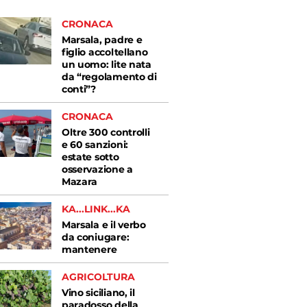
CRONACA
Marsala, padre e
figlio accoltellano
un uomo: lite nata
da “regolamento di
conti”?
CRONACA
Oltre 300 controlli
e 60 sanzioni:
estate sotto
osservazione a
Mazara
KA...LINK...KA
Marsala e il verbo
da coniugare:
mantenere
AGRICOLTURA
Vino siciliano, il
paradosso della