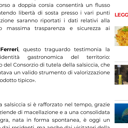
corso a doppia corsia consentirà un flusso
ntendo libertà di sosta presso i vari punti
LEGG
ione saranno riportati i dati relativi alla
endo massima trasparenza e sicurezza ai
Ferreri
, questo traguardo testimonia la
identità gastronomica del territorio:
 del Consorzio di tutela della salsiccia, che
ntava un valido strumento di valorizzazione
odotto tipico».
e valorizza Santa Ninfa
a salsiccia si è rafforzato nel tempo, grazie
aziende di macellazione e a una consolidata
sagra, nata in forma spontanea, è oggi un
dai residenti, ma anche dai visitatori della