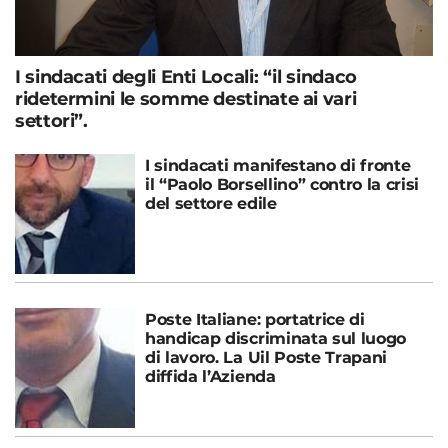
I sindacati degli Enti Locali: “il sindaco
ridetermini le somme destinate ai vari
settori”.
I sindacati manifestano di fronte
il “Paolo Borsellino” contro la crisi
del settore edile
Poste Italiane: portatrice di
handicap discriminata sul luogo
di lavoro. La Uil Poste Trapani
diffida l’Azienda