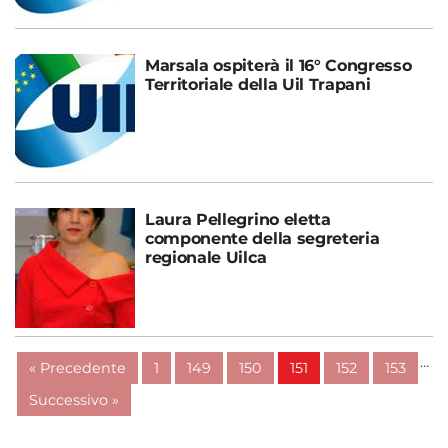
Marsala ospiterà il 16° Congresso
Territoriale della Uil Trapani
Laura Pellegrino eletta
componente della segreteria
regionale Uilca
…
« Precedente
1
149
150
151
152
153
Successivo »