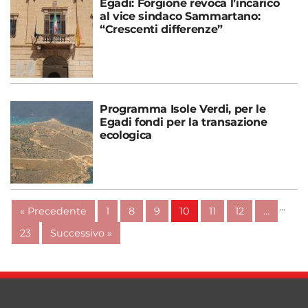
Egadi: Forgione revoca l’incarico
al vice sindaco Sammartano:
“Crescenti differenze”
Programma Isole Verdi, per le
Egadi fondi per la transazione
ecologica
…
« Precedente
1
8
9
10
11
12
…
23
Successivo »