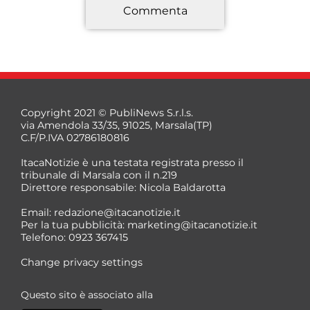
Commenta
*
Copyright 2021 © PubliNews S.r.l.s.
via Amendola 33/35, 91025, Marsala(TP)
C.F/P.IVA 02786180816
ItacaNotizie è una testata registrata presso il
tribunale di Marsala con il n.219
Direttore responsabile: Nicola Baldarotta
*
Email:
redazione@itacanotizie.it
*
Per la tua pubblicità:
marketing@itacanotizie.it
Telefono: 0923 367415
Change privacy settings
Questo sito è associato alla