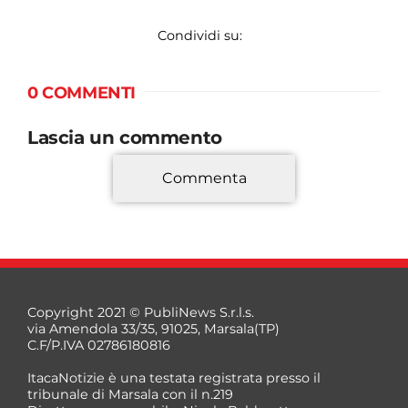
Condividi su:
0 COMMENTI
Lascia un commento
Commenta
*
Copyright 2021 © PubliNews S.r.l.s.
via Amendola 33/35, 91025, Marsala(TP)
C.F/P.IVA 02786180816
ItacaNotizie è una testata registrata presso il
tribunale di Marsala con il n.219