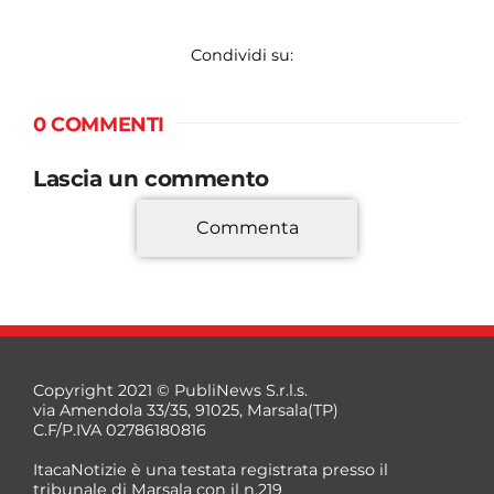
Condividi su:
0 COMMENTI
Lascia un commento
Commenta
*
Copyright 2021 © PubliNews S.r.l.s.
via Amendola 33/35, 91025, Marsala(TP)
C.F/P.IVA 02786180816
ItacaNotizie è una testata registrata presso il
tribunale di Marsala con il n.219