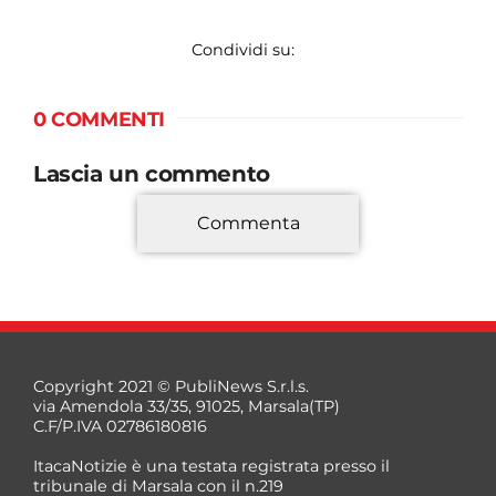
Condividi su:
0 COMMENTI
Lascia un commento
Commenta
*
Copyright 2021 © PubliNews S.r.l.s.
via Amendola 33/35, 91025, Marsala(TP)
C.F/P.IVA 02786180816
ItacaNotizie è una testata registrata presso il
tribunale di Marsala con il n.219