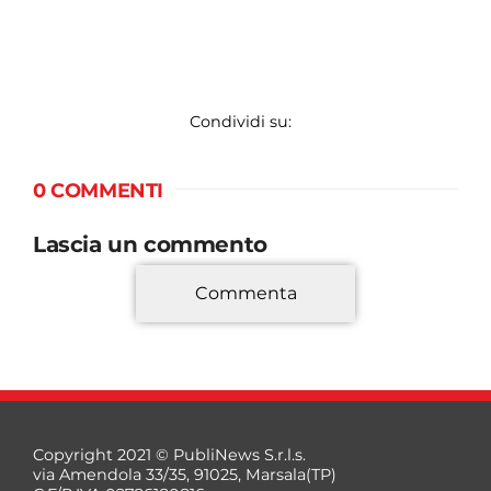
Condividi su:
0 COMMENTI
Lascia un commento
Commenta
*
Copyright 2021 © PubliNews S.r.l.s.
via Amendola 33/35, 91025, Marsala(TP)