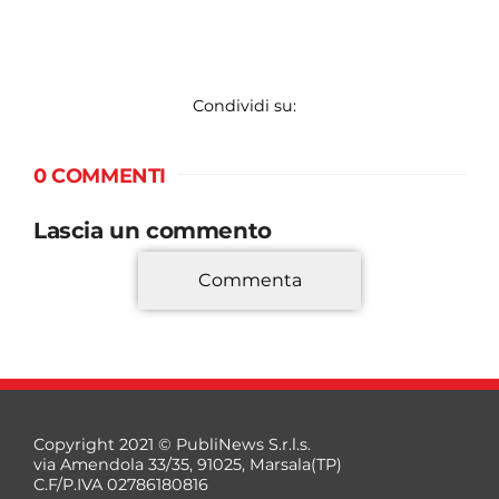
Condividi su:
0 COMMENTI
Lascia un commento
Commenta
*
Copyright 2021 © PubliNews S.r.l.s.
via Amendola 33/35, 91025, Marsala(TP)
C.F/P.IVA 02786180816